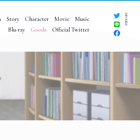
n
Story
Character
Movie
Music
Blu-ray
Goods
Official Twitter